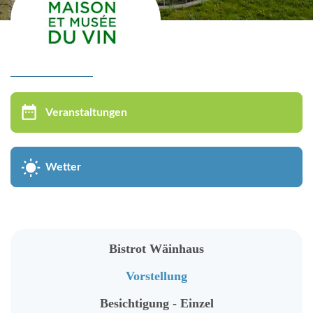
Virtuelle Besichtigung
MUSÉE DU VIN
Veranstaltungen
Bistrot Wäinhaus
Vorstellung
Wetter
Besichtigung - Einzel
Besichtigung - Gruppe
WeinErlebnis
Bistrot Wäinhaus
Kindergruppen
Vorstellung
Vortragszyklus
Besichtigung - Einzel