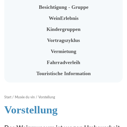
Vermietung
Besichtigung - Gruppe
Fahrradverleih
WeinErlebnis
Touristische Information
Kindergruppen
Vortragszyklus
RENTABIKE
Vermietung
Fahrradverleih
Präsentation
Touristische Information
"RentaBike" Stationen
Material (Fahrrad, Helm...)
Start
Musée du vin
Vorstellung
Mietpreise
Vorstellung
Sicher und Umweltfreundlich