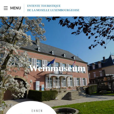
ENTENTE TOURISTIQUE
MENU
DE LA MOSELLE LUXEMBOURGEOISE
SCHIFF "PRINCESSE-MARIE-ASTRID"
Vorstellung
Fahrplan
Weinmuseum
Tarife
Restaurant
MICE
Geschenkgutscheine
Programm