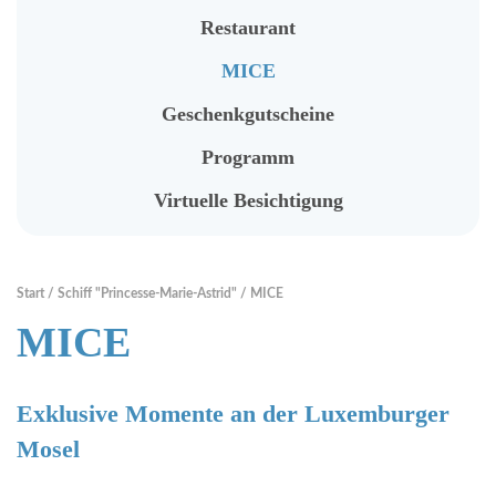
Vermietung
Restaurant
Fahrradverleih
MICE
Touristische Information
Geschenkgutscheine
Programm
RENTABIKE
Virtuelle Besichtigung
Präsentation
"RentaBike" Stationen
Start
Schiff "Princesse-Marie-Astrid"
MICE
MICE
Material (Fahrrad, Helm...)
Mietpreise
Exklusive Momente an der Luxemburger
Sicher und Umweltfreundlich
Mosel