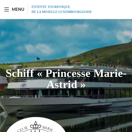
ENTENTE TOURISTIQUE
MENU
DE LA MOSELLE LUXEMBOURGEOISE
SCHIFF "PRINCESSE-MARIE-ASTRID"
Vorstellung
Fahrplan
Schiff « Princesse Marie-
Tarife
Astrid »
Restaurant
MICE
Geschenkgutscheine
Programm