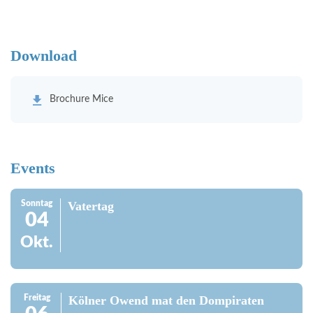
Download
Brochure Mice
Events
Sonntag
Vatertag
04
Okt.
Freitag
Kölner Owend mat den Dompiraten